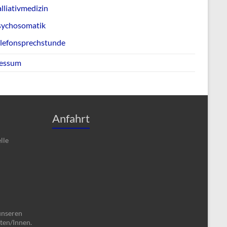
lliativmedizin
sychosomatik
elefonsprechstunde
essum
Anfahrt
lle
unseren
ten/Innen.