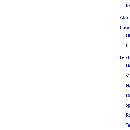
K
Aktu
Pati
Ü
E
Leis
H
V
Ha
D
S
R
T