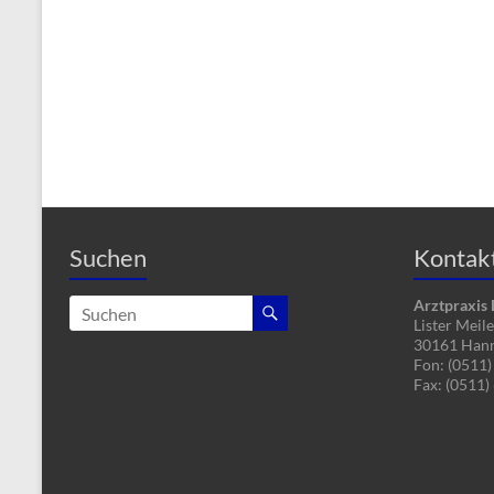
Suchen
Kontak
Arztpraxis
Lister Meil
30161 Han
Fon: (0511)
Fax: (0511)