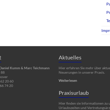
Pa
P
T
Impr
t
Aktuelles
 Daniel Kumm & Marc Teichmann
Hier erfahren Sie mehr über aktue
e 88
Neuerungen in unserer Praxis.
nover
Weiterlesen
 62 20 60
 66 74 20
Praxisurlaub
Hier finden sie Informationen zu 
Urlaubszeiten und Vertretungsärz