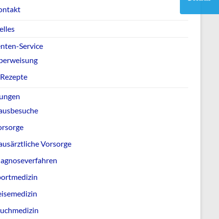
ontakt
elles
enten-Service
berweisung
-Rezepte
tungen
ausbesuche
orsorge
usärztliche Vorsorge
iagnoseverfahren
portmedizin
eisemedizin
auchmedizin