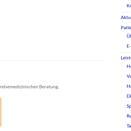
K
Aktu
Pati
Ü
E
Leis
H
V
Ha
 reisemedizinischen Beratung.
D
S
R
T