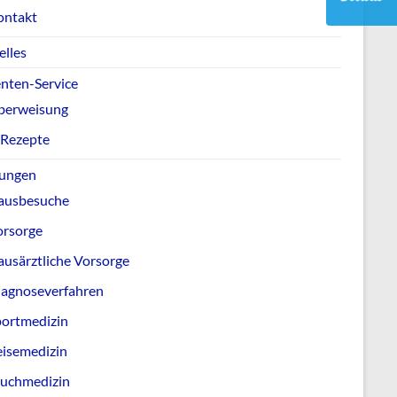
ontakt
elles
enten-Service
berweisung
-Rezepte
tungen
ausbesuche
orsorge
usärztliche Vorsorge
iagnoseverfahren
portmedizin
eisemedizin
auchmedizin