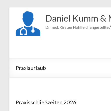
Zum
Inhalt
Daniel Kumm & 
springen
Dr med. Kirsten Hohlfeld (angestellte Ä
Praxisurlaub
Praxisschließzeiten 202