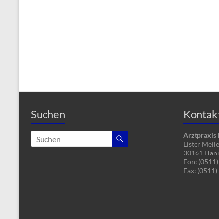
Suchen
Kontak
Arztpraxis
Lister Meil
30161 Han
Fon: (0511)
Fax: (0511)