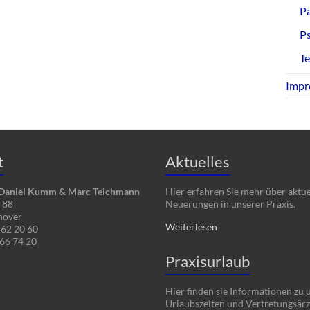
Pa
P
T
Impr
t
Aktuelles
 Daniel Kumm & Marc Teichmann
Hier erfahren Sie mehr über aktue
e 88
Neuerungen in unserer Praxis.
nover
Weiterlesen
 62 20 60
 66 74 20
Praxisurlaub
Hier finden sie Informationen zu 
Urlaubszeiten und Vertretungsärz