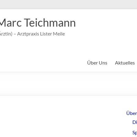
Marc Teichmann
rztin) – Arztpraxis Lister Meile
Über Uns
Aktuelles
Über
Di
6
S