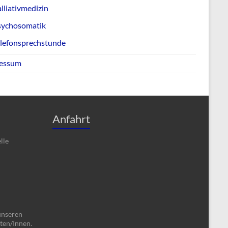
lliativmedizin
sychosomatik
elefonsprechstunde
essum
Anfahrt
lle
unseren
ten/Innen.